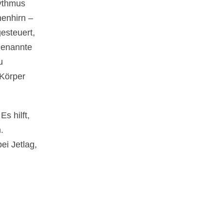
hythmus
henhirn –
esteuert,
ogenannte
u
 Körper
s hilft,
.
ei Jetlag,