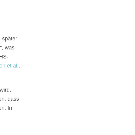
 später
“, was
DHS-
n et al.,
wird,
en, dass
n. In