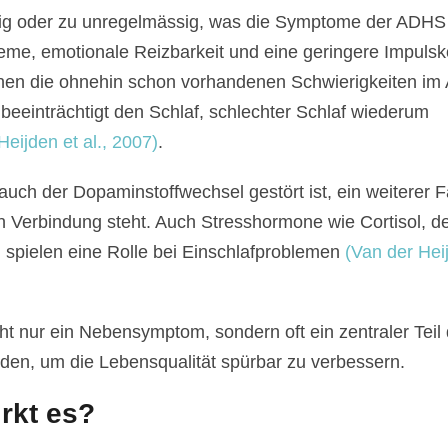
nig oder zu unregelmässig, was die Symptome der ADHS
eme, emotionale Reizbarkeit und eine geringere Impulsko
nen die ohnehin schon vorhandenen Schwierigkeiten im A
 beeinträchtigt den Schlaf, schlechter Schlaf wiederum
eijden et al., 2007)
.
ch der Dopaminstoffwechsel gestört ist, ein weiterer Fa
 Verbindung steht. Auch Stresshormone wie Cortisol, d
, spielen eine Rolle bei Einschlafproblemen
(Van der Hei
t nur ein Nebensymptom, sondern oft ein zentraler Teil
rden, um die Lebensqualität spürbar zu verbessern.
rkt es?