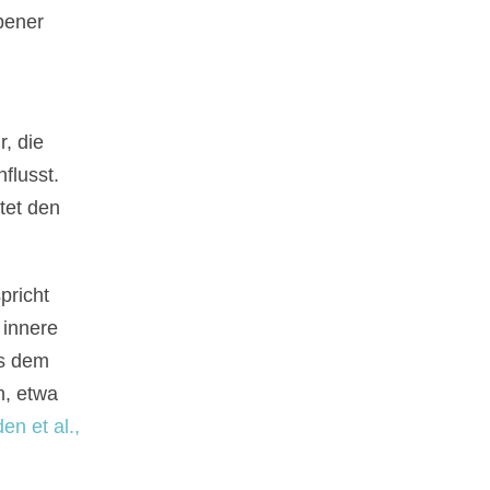
bener
r, die
flusst.
tet den
pricht
 innere
us dem
n, etwa
en et al.,