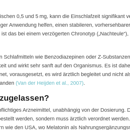
chen 0,5 und 5 mg, kann die Einschlafzeit signifikant v
siger Anwendung helfen, einen stabileren, vorhersehbare
ist das bei einem verzögerten Chronotyp („Nachteule“), 
en Schlafmitteln wie Benzodiazepinen oder Z-Substanzen 
it und wirkt sehr sanft auf den Organismus. Es ist dahe
, vorausgesetzt, es wird ärztlich begleitet und nicht al
tanden
(Van der Heijden et al., 2007)
.
z zugelassen?
pflichtiges Arzneimittel, unabhängig von der Dosierung. 
e bestellt werden, sondern muss ärztlich verordnet werden
rn wie den USA, wo Melatonin als Nahrungsergänzungsmit