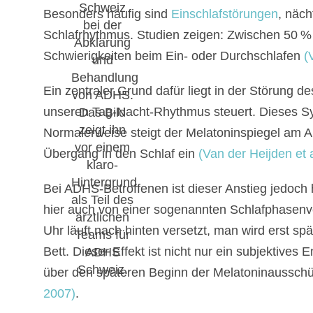
Besonders häufig sind
Einschlafstörungen
, näch
Schlafrhythmus. Studien zeigen: Zwischen 50 %
Schwierigkeiten beim Ein- oder Durchschlafen
(V
Ein zentraler Grund dafür liegt in der Störung d
unseren Tag-Nacht-Rhythmus steuert. Dieses Sy
Normalerweise steigt der Melatoninspiegel am A
Übergang in den Schlaf ein
(Van der Heijden et a
Bei ADHS-Betroffenen ist dieser Anstieg jedoch 
hier auch von einer sogenannten Schlafphasenv
Uhr läuft nach hinten versetzt, man wird erst 
Bett. Dieser Effekt ist nicht nur ein subjektive
über den späteren Beginn der Melatoninausschü
2007)
.