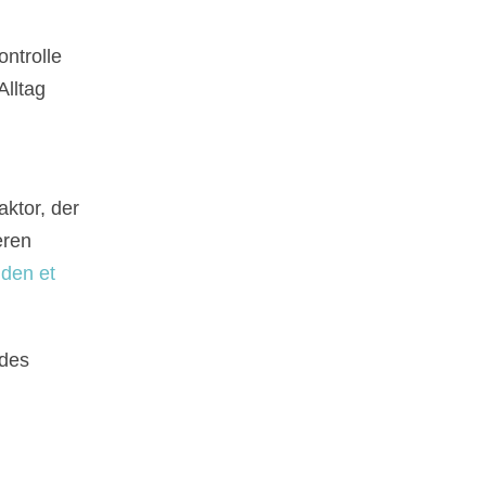
ntrolle
lltag
ktor, der
eren
jden et
 des