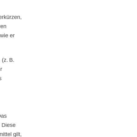
erkürzen,
ren
wie er
(z. B.
r
s
Das
. Diese
tel gilt,