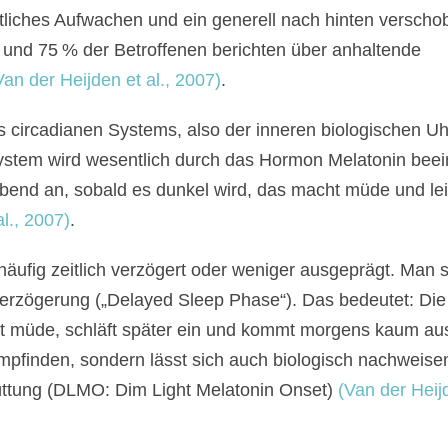
tliches Aufwachen und ein generell nach hinten verscho
 und 75 % der Betroffenen berichten über anhaltende
an der Heijden et al., 2007)
.
es circadianen Systems, also der inneren biologischen Uh
stem wird wesentlich durch das Hormon Melatonin beein
bend an, sobald es dunkel wird, das macht müde und lei
l., 2007)
.
häufig zeitlich verzögert oder weniger ausgeprägt. Man s
erzögerung („Delayed Sleep Phase“). Das bedeutet: Die
spät müde, schläft später ein und kommt morgens kaum a
s Empfinden, sondern lässt sich auch biologisch nachweise
ttung (DLMO: Dim Light Melatonin Onset)
(Van der Heijd