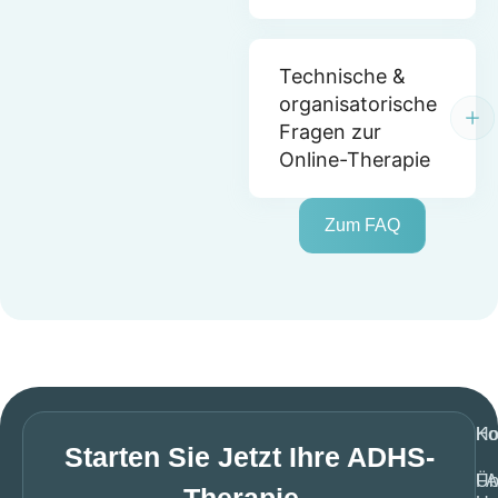
Technische &
organisatorische
Fragen zur
Online-Therapie
Zum FAQ
H
Ko
Starten Sie Jetzt Ihre ADHS-
Üb
F
Therapie -