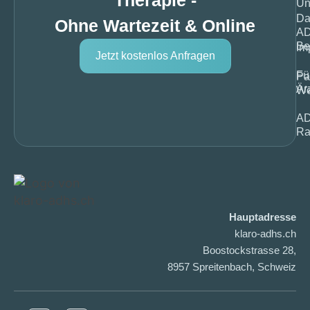
Un
Da
Ohne Wartezeit & Online
A
Be
Im
Jetzt kostenlos Anfragen
Fü
Pa
Är
We
A
Ra
Hauptadresse
klaro-adhs.ch
Boostockstrasse 28,
8957 Spreitenbach, Schweiz