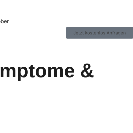
ber
Jetzt kostenlos Anfragen
ymptome &