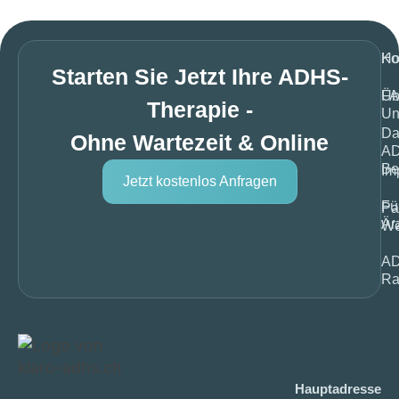
H
Ko
Starten Sie Jetzt Ihre ADHS-
Üb
F
Therapie -
Un
Da
Ohne Wartezeit & Online
A
Be
Im
Jetzt kostenlos Anfragen
Fü
Pa
Är
We
A
Ra
Hauptadresse