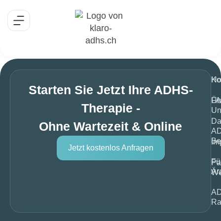
H
Ko
Starten Sie Jetzt Ihre ADHS-
Üb
F
Therapie -
Un
Da
Ohne Wartezeit & Online
A
Be
Im
Jetzt kostenlos Anfragen
Fü
Pa
Är
We
A
Ra