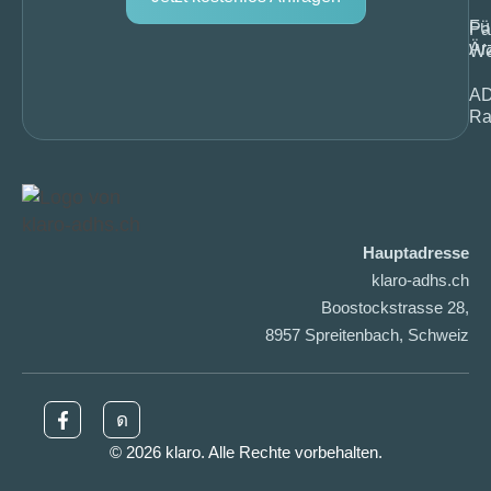
Fü
Pa
Är
We
A
Ra
Hauptadresse
klaro-adhs.ch
Boostockstrasse 28,
8957 Spreitenbach, Schweiz
© 2026 klaro. Alle Rechte vorbehalten.