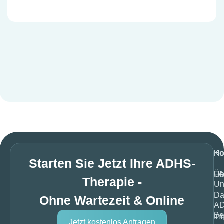
H
Ko
Starten Sie Jetzt Ihre ADHS-
Üb
F
Therapie -
Un
Da
Ohne Wartezeit & Online
A
Be
Im
Jetzt kostenlos Anfragen